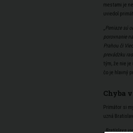
mestami je ne
uviedol primá
„
Peniaze sú ob
porovnanie na
Prahou či Vied
prevádzku rad
tým, že nie j
čo je hlavný 
Chyba v 
Primátor si my
uzná
Bratisla
„
Bratislava
vyr