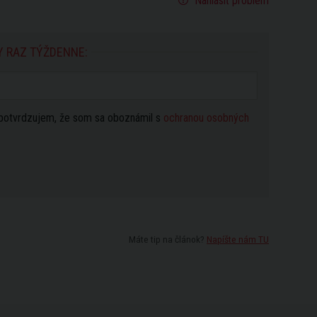
Nahlásiť problém
Y RAZ TÝŽDENNE:
potvrdzujem, že som sa oboznámil s
ochranou osobných
Máte tip na článok?
Napíšte nám TU