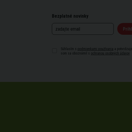
Bezplatné novinky
Prihl
Súhlasím s
podmienkami používania
a potvrdzuje
som sa oboznámil s
ochranou osobných údajov