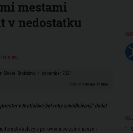
ými mestami
it v nedostatku
HO
ratislavy
Foto: SITA/Branislav Bibel
 priestor v
Bratislave
bol roky zanedbávaný,“ dodal
NAJ
ficitom
Bratislavy
v porovnaní so zahraničnými