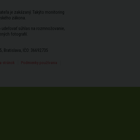
ateľa je zakázaný. Takýto monitoring
rského zákona.
vo udeľovať súhlas na rozmnožovanie,
ených fotografií.
5, Bratislava, IČO: 36692735
 stránok
Podmienky používania