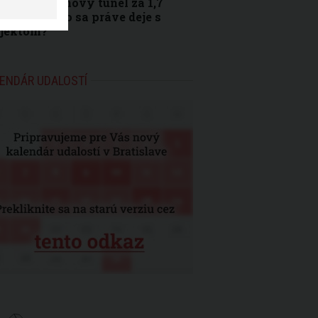
e odľahčiť nový tunel za 1,7
iardy eur. Čo sa práve deje s
ojektom?
ENDÁR UDALOSTÍ