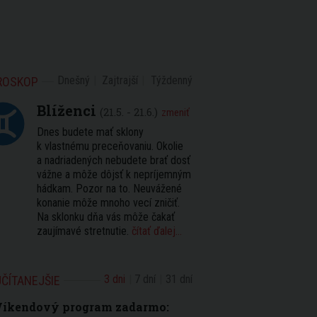
Dnešný
Zajtrajší
Týždenný
ROSKOP
Blíženci
(21.5. - 21.6.)
zmeniť
Dnes budete mať sklony
k vlastnému preceňovaniu. Okolie
a nadriadených nebudete brať dosť
vážne a môže dôjsť k nepríjemným
hádkam. Pozor na to. Neuvážené
konanie môže mnoho vecí zničiť.
Na sklonku dňa vás môže čakať
zaujímavé stretnutie.
čítať ďalej...
3 dni
7 dní
31 dní
ČÍTANEJŠIE
Víkendový program zadarmo: