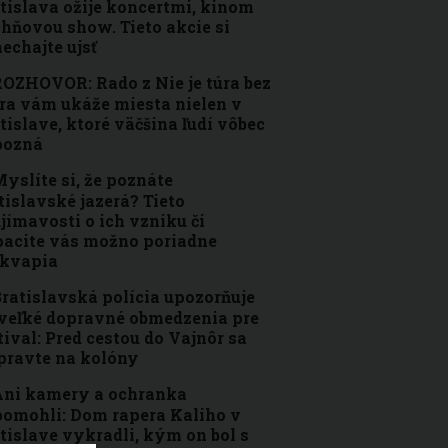
tislava ožije koncertmi, kinom
ohňovou show. Tieto akcie si
echajte ujsť
OZHOVOR: Rado z Nie je túra bez
ra vám ukáže miesta nielen v
tislave, ktoré väčšina ľudí vôbec
pozná
yslíte si, že poznáte
tislavské jazerá? Tieto
jímavosti o ich vzniku či
acite vás možno poriadne
ekvapia
ratislavská polícia upozorňuje
veľké dopravné obmedzenia pre
tival: Pred cestou do Vajnôr sa
pravte na kolóny
ni kamery a ochranka
omohli: Dom rapera Kaliho v
tislave vykradli, kým on bol s