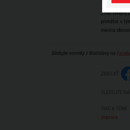
„
Tiež verejný 
primátor s tým
miesta obnovi
Sledujte novinky z Bratislavy na
Faceb
ZDIEĽAŤ
SLEDUJTE NÁ
VIAC K TÉME
doprava