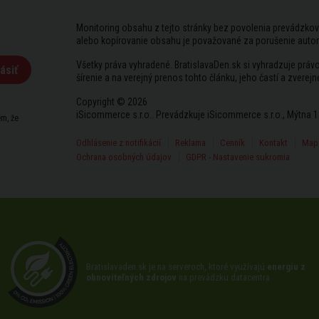
Monitoring obsahu z tejto stránky bez povolenia prevádzkov
alebo kopírovanie obsahu je považované za porušenie auto
Všetky práva vyhradené. BratislavaDen.sk si vyhradzuje prá
ásiť
šírenie a na verejný prenos tohto článku, jeho častí a zverejn
Copyright © 2026
iSicommerce s.r.o.. Prevádzkuje iSicommerce s.r.o., Mýtna 1
m, že
Odhlásenie z notifikácií
Reklama
Cenník
Kontakt
Mapa
Ochrana osobných údajov
GDPR - Nastavenie sukromia
Bratislavaden.sk je na serveroch, ktoré využívajú
energiu z
obnoviteľných zdrojov
na prevádzku datacentra.