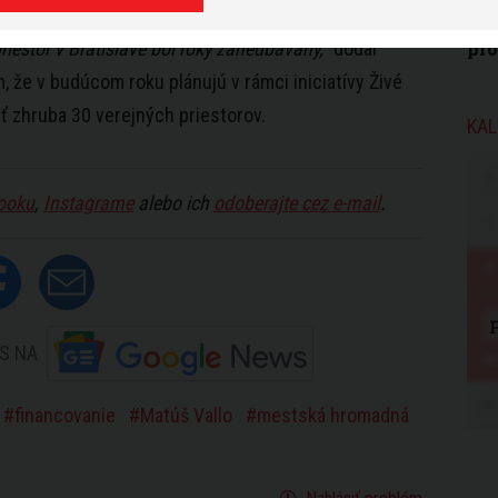
môž
mil
priestor v
Bratislave
bol roky zanedbávaný,“
dodal
pr
, že v budúcom roku plánujú v rámci iniciatívy Živé
ť zhruba 30 verejných priestorov.
KAL
ooku
,
Instagrame
alebo ich
odoberajte cez e-mail
.
S NA
financovanie
Matúš Vallo
mestská hromadná