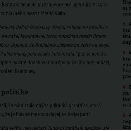
Bra
dostatok financií. V rozhovore pre agentúru SITA to
aj 
tor hlavného mesta Matúš Vallo.
nen
R
rovský deficit
Bratislavy
. Keď si zoberieme tabuľky a
Štú
 rovnakej kvalitatívnej báze, napríklad medzi Brnom,
Bra
ne
ňou, je jasné, že
Bratislava
získava od štátu na svoju
M
ikálne menej peňazí ako tieto mestá,“
poznamenal s
bra
e úplne možné dosahovať európsku kvalitu bez peňazí,
zau
kap
problém
Bratislavy
.
pr
B
politike
na 
fes
pri
slí, že nám stále chýba politická garnitúra, ktorá
vu
, že je hlavné mesto a dá jej to, čo jej patrí.
A
nep
Bra
ába veľmi veľa peňazí, ľudia tu zarábajú peniaze, ale